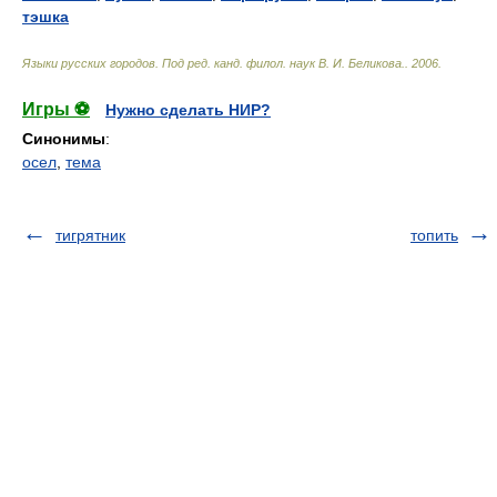
тэшка
Языки русских городов
.
Под ред. канд. филол. наук В. И. Беликова.
.
2006
.
Игры ⚽
Нужно сделать НИР?
Синонимы
:
осел
,
тема
тигрятник
топить