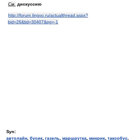
См.
дискуссию
http://forum.lingvo.ru/actualthread.aspx?
bid=26&tid=30407&pg=-1
Syn:
автолайн
,
бусик
,
газель
,
маршрутка
,
микрик
,
таксобус
,