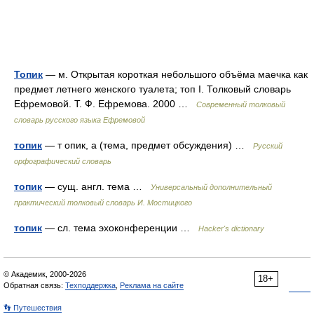
Топик
— м. Открытая короткая небольшого объёма маечка как
предмет летнего женского туалета; топ I. Толковый словарь
Ефремовой. Т. Ф. Ефремова. 2000 …
Современный толковый
словарь русского языка Ефремовой
топик
— т опик, а (тема, предмет обсуждения) …
Русский
орфографический словарь
топик
— сущ. англ. тема …
Универсальный дополнительный
практический толковый словарь И. Мостицкого
топик
— сл. тема эхоконференции …
Hacker's dictionary
© Академик, 2000-2026
18+
Обратная связь:
Техподдержка
,
Реклама на сайте
👣 Путешествия