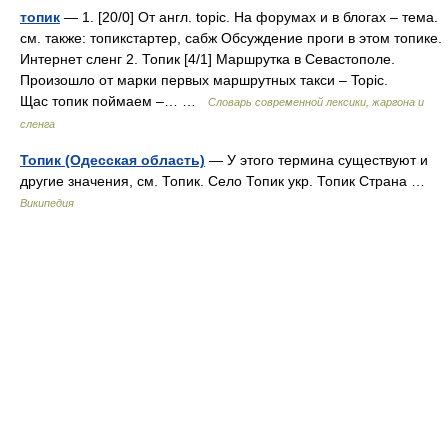
топик
— 1. [20/0] От англ. topic. На форумах и в блогах – тема.
см. также: топикстартер, сабж Обсуждение проги в этом топике.
Интернет сленг 2. Топик [4/1] Маршрутка в Севастополе.
Произошло от марки первых маршрутных такси – Topic.
Щас топик поймаем –… …
Cловарь современной лексики, жаргона и
сленга
Топик (Одесская область)
— У этого термина существуют и
другие значения, см. Топик. Село Топик укр. Топик Страна …
Википедия